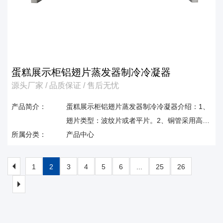
蛋糕展示柜铝翅片蒸发器制冷冷凝器
源头厂家 / 品质保证 / 售后无忧
产品简介：
蛋糕展示柜铝翅片蒸发器制冷冷凝器介绍：1、
翅片类型：波纹片或者平片。2、铜管采用高纯
所属分类：
度无缝紫铜管，寿命长，不易破裂腐蚀3、盘管
产品中心
外框端板采用**钢板制作而成，强度高，耐腐
蚀，装配组合容易。特点：1、**的交叉管方式
1
2
3
4
5
6
...
25
26
可保证整个盘管迎风面积分液均匀。2、翅片与
铜管经机械涨管或超高压液压涨管，确保接触
紧密，发挥*佳换热效果。3、套片间距选择性
大，减少了低温系统盘管积霜的影响。4、盘管