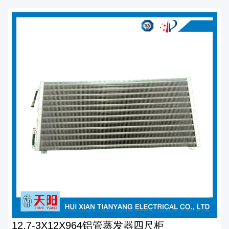
12.7-3X12X964铝管蒸发器四尺柜